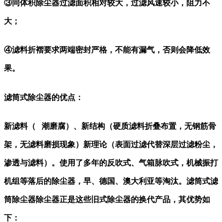
③同体积除尘器过滤面积相对较大，过滤风速较小，阻力不
大；
④滤料折褶要求两端密封严格，不能有漏气，否则会降低效
果。
滤筒式除尘器的优点：
新滤料（
潮磨腐）、新结构（硬质滤料折叠布置，无钢筋骨
架，无滤料磨损现象）新理论（表面过滤代替深层过滤粉尘，
渗透与滤料）。使用了多年的反吹式、气箱脉吹式，机械振打
机组等落后的除尘器，早、德国、澳大利亚等淘汰。滤筒式滤
筒除尘器除尘器正是这些旧式除尘器的换代产品，其优势如
下：