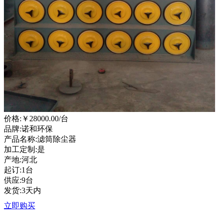
价格:
￥28000.00
/台
品牌:诺和环保
产品名称:滤筒除尘器
加工定制:是
产地:河北
起订:1台
供应:9台
发货:3天内
立即购买